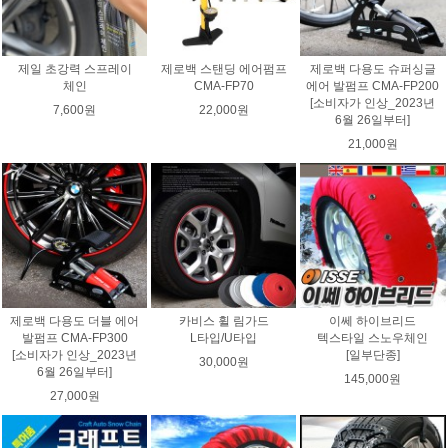
제일 초강력 스프레이
제로백 스탠딩 에어펌프
제로백 다용도 슈퍼싱글
체인
CMA-FP70
에어 발펌프 CMA-FP200
[소비자가 인상_2023년
7,600원
22,000원
6월 26일부터]
21,000원
제로백 다용도 더블 에어
카비스 휠 림가드
이쎄 하이브리드
발펌프 CMA-FP300
L타입/U타입
텍스타일 스노우체인
[소비자가 인상_2023년
[일부단종]
30,000원
6월 26일부터]
145,000원
27,000원