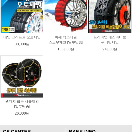
태영 크래프트 오토체인
이쎄 텍스타일
프리미엄 에스마터보
스노우체인 [일부단종]
우레탄체인
88,000원
135,000원
94,000원
원터치 합금 사슬체인
[일부단종]
26,000원
CS CENTER
BANK INFO