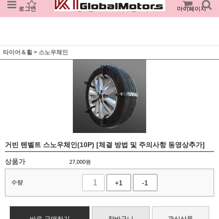
로그인
회원가입
주문조회
마이페이지
타이어＆휠
>
스노우체인
거빈 텐벨트 스노우체인(10P) [체결 방법 및 주의사항 동영상추가]
상품가
27,000
원
수량
+1
-1
바로 구매하기
장바구니
관심상품