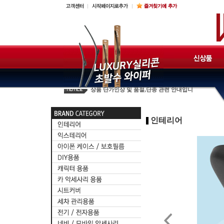
☆필독☆판매중지안내
카렉스 제품판매신청서
2017년 훠링 단가표
상품 단가인상 및 품절,단종 관련 안내입니
인테리어