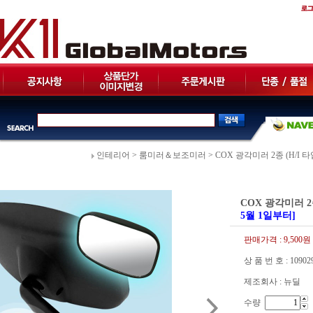
인테리어
>
룸미러＆보조미러
>
COX 광각미러 2종 (H/I 타
COX 광각미러 2종
5월 1일부터]
판매가격 :
9,500원
상 품 번 호 : 10902
제조회사 : 뉴딜
수량