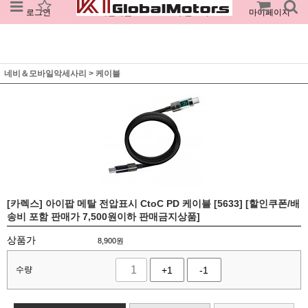
로그인
회원가입
주문조회
마이페이지
네비＆모바일악세사리
>
케이블
[카렉스] 아이팝 메탈 전압표시 CtoC PD 케이블 [5633] [할인쿠폰/배
송비 포함 판매가 7,500원이하 판매금지상품]
상품가
8,900
원
수량
+1
-1