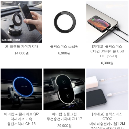
SF 프렌드 자석거치대
블랙스미스 스냅링
[카데코] 블랙스미스
C타입 3m케이블 USB
14,000원
6,900원
TO C [5590]
6,300원
아이팝 써클라이트 QI2
아이팝 심플그립
[카데코] 블랙스미스
맥세이프 고속
무선충전거치대 CH-17
CTOC
충전거치대 CH-18
데이터충전케이블1.2M
29,900원
[5040] [소비자가 인상