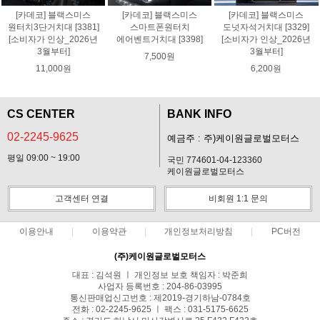
[카데코] 블랙스미스
[카데코] 블랙스미스
[카데코] 블랙스미스
원터치3단거치대 [3381]
스마트폰원터치
도넛자석거치대 [3329]
[소비자가 인상_2026년
에어벤트거치대 [3398]
[소비자가 인상_2026년
3월부터]
3월부터]
7,500원
11,000원
6,200원
CS CENTER
BANK INFO
02-2245-9625
예금주 : 주)케이원글로벌모터스
평일 09:00 ~ 19:00
국민 774601-04-123360
케이원글로벌모터스
고객센터 연결
비회원 1:1 문의
이용안내
이용약관
개인정보처리방침
PC버전
(주)케이원글로벌모터스
대표 : 김석원 ㅣ 개인정보 보호 책임자 : 박준희
사업자 등록번호 : 204-86-03995
통신판매업신고번호 : 제2019-경기하남-0784호
전화 : 02-2245-9625 ㅣ 팩스 : 031-5175-6625