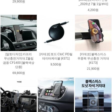
29,900원
_2026년 7월 1일부터]
4,200원
[알토디자인] 카프리
[카데코] 토드 CtoC PD릴
[카데코] 블랙스미스
무선충전거치대 Z플립
데이터케이블 [4371]
무중력 무선충전 거치대
겸용 CF1400 [블랙색상
[4173]
9,500원
단종]
21,900원
69,800원