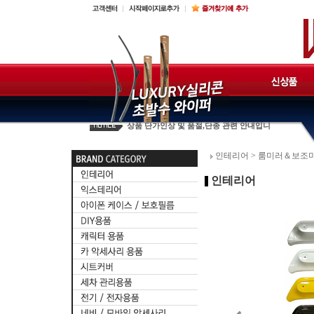
☆필독☆판매중지안내
카렉스 제품판매신청서
2017년 훠링 단가표
상품 단가인상 및 품절,단종 관련 안내입니
인테리어
>
룸미러＆보조
인테리어