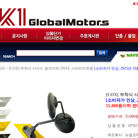
미러
>
[COX] 부착식 사이드 광각미러 2WAY 스타리아전용
[소비자가 인상_2025년 10
[COX] 부착식
[소비자가 인상_2
55,000원이하 
판매가격 :
55,000
상 품 번 호 : 10782
제조회사 : 뉴딜모