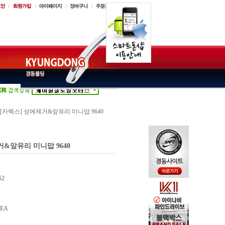
[카렉스] 성에제거&앞유리 미니맙 9640
거&앞유리 미니맙 9640
52
EA