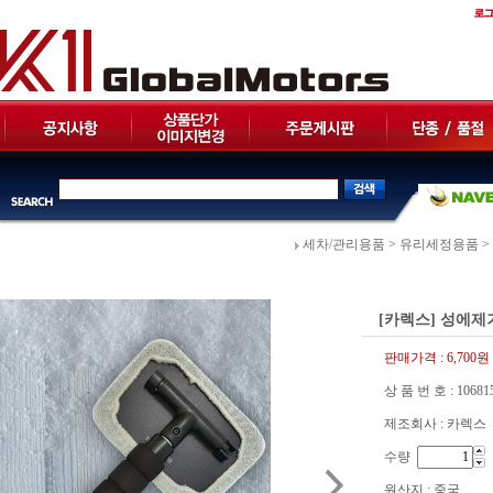
세차/관리용품
>
유리세정용품
>
[카렉스] 성에제
판매가격 :
6,700원
상 품 번 호 : 10681
제조회사 : 카렉스
수량
원산지 : 중국