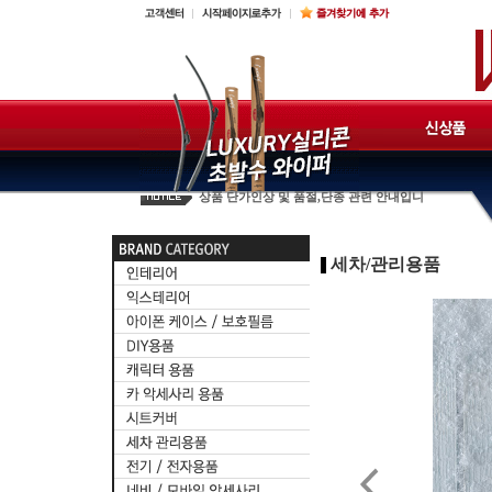
☆필독☆판매중지안내
카렉스 제품판매신청서
2017년 훠링 단가표
상품 단가인상 및 품절,단종 관련 안내입니
세차/관리용품