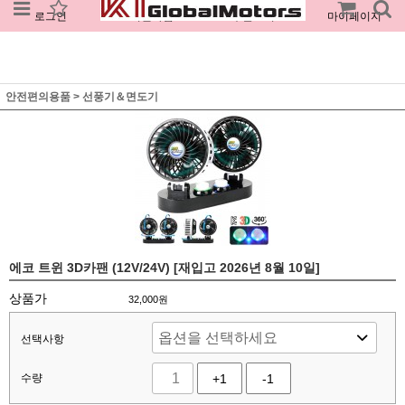
로그인
회원가입
주문조회
마이페이지
안전편의용품
>
선풍기＆면도기
에코 트윈 3D카팬 (12V/24V) [재입고 2026년 8월 10일]
상품가
32,000
원
선택사항
수량
+1
-1