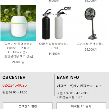
6,900원
39,900원
[알토디자인] 엑스트라
C99 차량용 분말소화기
길이조절 무선 선풍기
에어탱크 H5 893
0.7kg
25,000원
LED미니가습기
44,100원
[할인율적용 제외 상품]
24,000원
CS CENTER
BANK INFO
02-2245-9625
예금주 : 주)케이원글로벌모터스
평일 09:00 ~ 19:00
국민 774601-04-123360
케이원글로벌모터스
고객센터 연결
비회원 1:1 문의