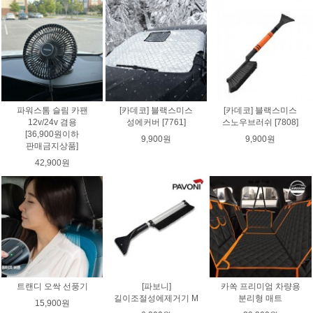
파워스톰 슬림 카팬
[카데코] 블랙스미스
[카데코] 블랙스미스
12v/24v 겸용
성에커버 [7761]
스노우브러쉬 [7808]
[36,900원이하
9,900원
9,900원
판매금지상품]
42,900원
트랜디 오싹 선풍기
[파보니]
카쏙 프리미엄 차량용
길이조절성에제거기 M
분리형 매트
15,900원