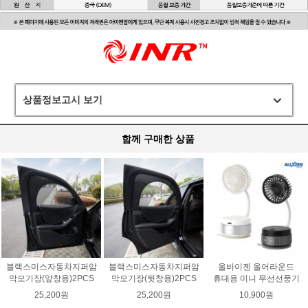
상품정보고시 보기
함께 구매한 상품
블랙스미스자동차지퍼암
블랙스미스자동차지퍼암
올바이젠 올어라운드
막모기장(앞창용)2PCS
막모기장(뒷창용)2PCS
휴대용 미니 무선선풍기
25,200원
25,200원
10,900원