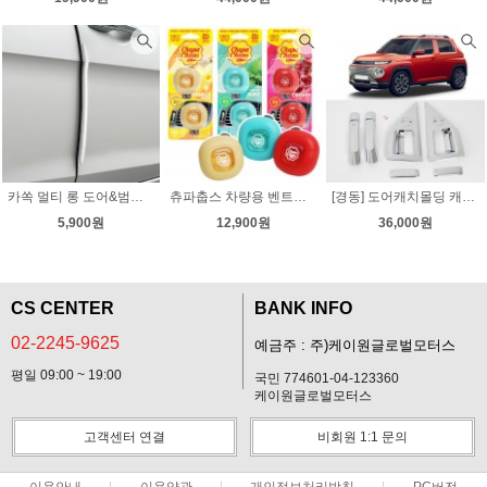
카쏙 멀티 롱 도어&범퍼 가드
츄파춥스 차량용 벤트형 통풍구 방향제 [검색시 9,800원이하 절대노출금지상품]
[경동] 도어캐치몰딩 캐스퍼 K-818
5,900원
12,900원
36,000원
CS CENTER
BANK INFO
02-2245-9625
예금주 : 주)케이원글로벌모터스
평일 09:00 ~ 19:00
국민 774601-04-123360
케이원글로벌모터스
고객센터 연결
비회원 1:1 문의
이용안내
이용약관
개인정보처리방침
PC버전