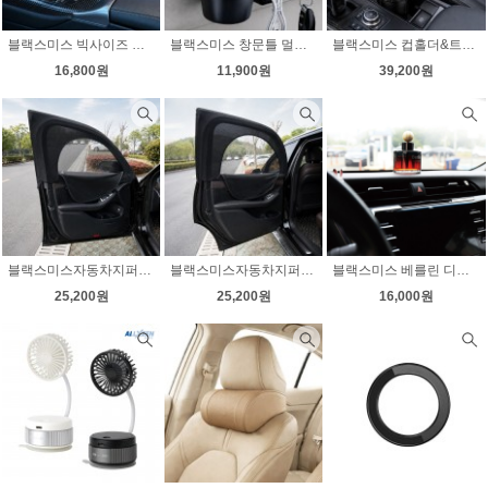
블랙스미스 빅사이즈 컵홀더&미니포켓 8003
블랙스미스 창문틀 멀티컵홀더 차량용 수납홀더 거치대 8034
블랙스미스 컵홀더&트레이 8027
16,800원
11,900원
39,200원
블랙스미스자동차지퍼암막모기장(앞창용)2PCS
블랙스미스자동차지퍼암막모기장(뒷창용)2PCS
블랙스미스 베를린 디퓨져 100ML
25,200원
25,200원
16,000원