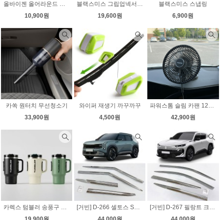
올바이젠 올어라운드 휴대용 미니 무선선풍기
블랙스미스 그립업넥서포트 메모리폼 목쿠션
블랙스미스 스냅링
10,900원
19,600원
6,900원
카쏙 원터치 무선청소기
와이퍼 재생기 까꾸까꾸
파워스톰 슬림 카팬 12v/24v 겸용 [36,900원이하 판매금지상품]
33,900원
4,500원
42,900원
카렉스 텀블러 송풍구 방향제[쿠폰포함 할인판매 금지상품]
[거빈] D-266 셀토스 SP3 (2026년~) 크롬윈도우바이저
[거빈] D-267 필랑트 크롬윈도우바이저
19,900원
44,000원
44,000원