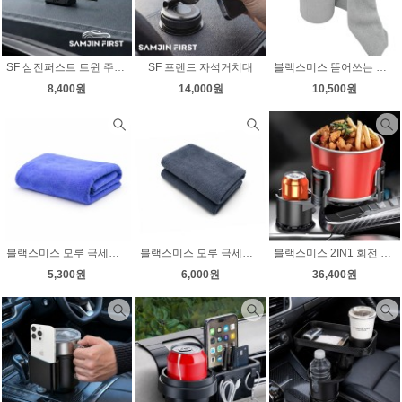
SF 삼진퍼스트 트윈 주차알림판
SF 프렌드 자석거치대
블랙스미스 뜯어쓰는 다용도타월 30매 9815
8,400원
14,000원
10,500원
블랙스미스 모루 극세사 드라잉타월 9192
블랙스미스 모루 극세사 양모 드라잉타월 9208
블랙스미스 2IN1 회전 빅사이즈 컵홀더 8010
5,300원
6,000원
36,400원